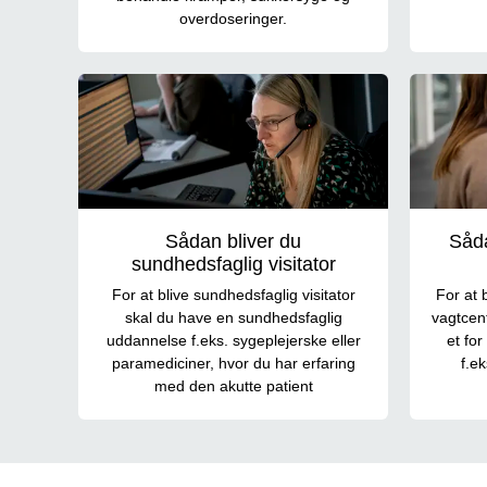
overdoseringer.
Sådan bliver du
Såda
sundhedsfaglig visitator
For at blive sundhedsfaglig visitator
For at 
skal du have en sundhedsfaglig
vagtcent
uddannelse f.eks. sygeplejerske eller
et for
paramediciner, hvor du har erfaring
f.e
med den akutte patient