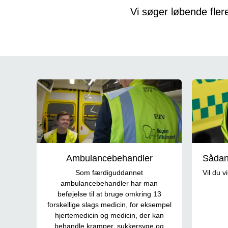
Vi søger løbende fler
Job som ambulancepersonale
Ambulancebehandler
Sådan 
Som færdiguddannet
Vil du 
ambulancebehandler har man
beføjelse til at bruge omkring 13
forskellige slags medicin, for eksempel
hjertemedicin og medicin, der kan
behandle kramper, sukkersyge og