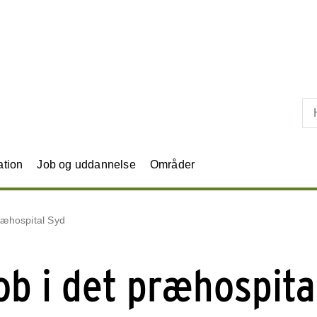
Skip til primært indhold
ation
Job og uddannelse
Områder
ræhospital Syd
ob i det præhospita