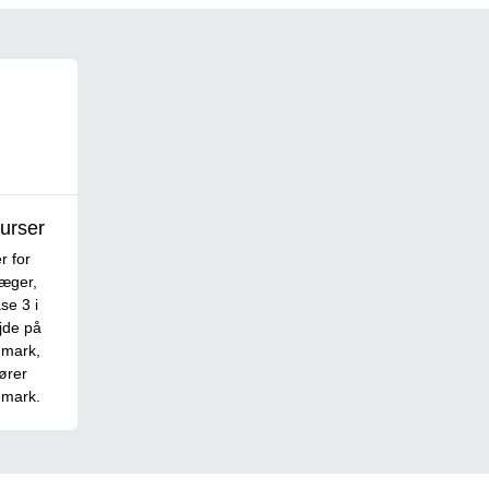
urser
 for
læger,
se 3 i
jde på
nmark,
ører
nmark.