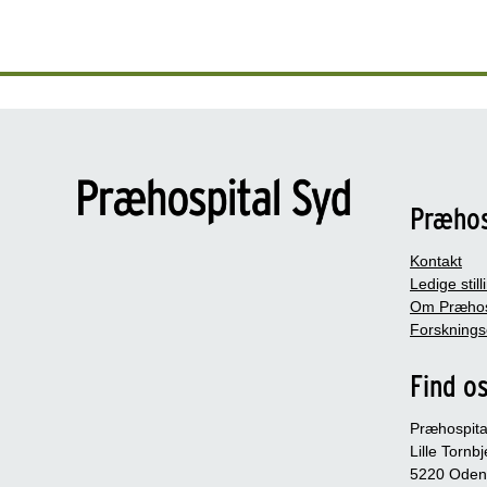
Præhos
Kontakt
Ledige still
Om Præhos
Forskning
Find o
Præhospita
Lille Tornb
5220 Oden