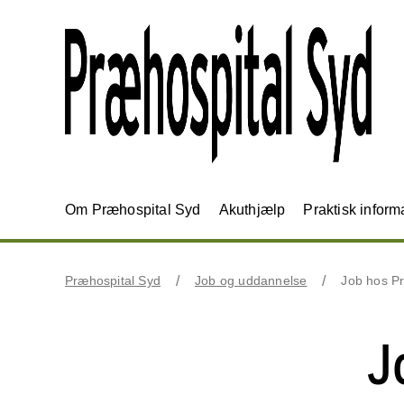
Om Præhospital Syd
Akuthjælp
Praktisk inform
Præhospital Syd
Job og uddannelse
Job hos P
J