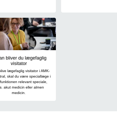
n bliver du lægefaglig
visitator
blive lægefaglig visitator i AMK-
ral, skal du være speciallæge i
 funktionen relevant speciale,
ks. akut medicin eller almen
medicin.