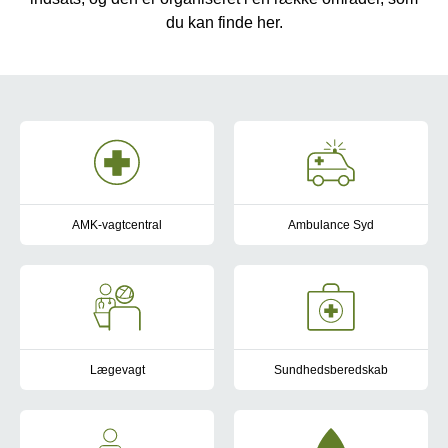
du kan finde her.
-
AMK-vagtcentral
Ambulance Syd
Vi håndterer alle 1-1-2 opkald vedrørende alvorlig sygdom, skader
Ambulance Syd er en offentligt
Lægevagt
Sundhedsberedskab
Når du kommer til skade uden for din egen læges åbningstid, k
Sundhedsberedskabet er sundhed