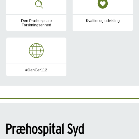
Den Præhospitale
Kvalitet og udvikling
Forskningsenhed
Kvalitets- og uddannelsesenhed
Vores forskningsenhed er dedikeret til at forbedre præhospital 
#DanGer112
Region Syddanmark deltager i EU-projektet INTERREG 6A – Dan