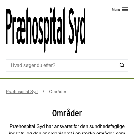
Skip til primært indhold
Menu
Præhospital Syd
Områder
Områder
Præhospital Syd har ansvaret for den sundhedsfaglige
indsats, og den er organiseret i en række områder, som