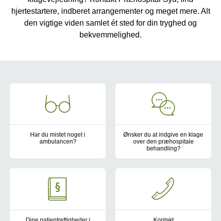
hjertestartere, indberet arrangementer og meget mere. Alt
den vigtige viden samlet ét sted for din tryghed og
bekvemmelighed.
-
Har du mistet noget i
Ønsker du at indgive en klage
ambulancen?
over den præhospitale
behandling?
Det er altid ærgerligt, hvis man mister noget – særligt hvis det er 
Hos Præhospital Syd bestræber 
Dine patientrettigheder i
Kontakt