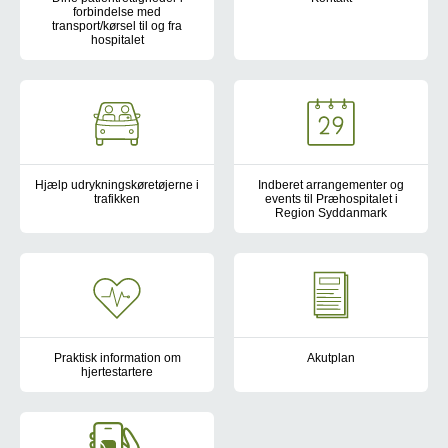
forbindelse med
Har du glemt noget i ambulancen?
transport/kørsel til og fra
hospitalet
-
Hjælp udrykningskøretøjerne i
Indberet arrangementer og
trafikken
events til Præhospitalet i
Region Syddanmark
Sådan gør du, når der kommer udrykningskørsel
Større arrangementer og events 
Praktisk information om
Akutplan
hjertestartere
Akutplanen danner rammerne f
Når du har trykket på startknappen, fortæller hjerte-starteren dig