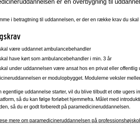
dicineruddannelsen er en overbygning til uddann
mme i betragtning til uddannelsen, er der en række krav du skal
gskrav
skal være uddannet ambulancebehandler
skal have kørt som ambulancebehandler i min. 3 år
kal under uddannelsen være ansat hos en privat eller offentli
cineruddannelsen er modulopbygget. Modulerne veksler mellem 
 egentlige uddannelse starter, vil du blive tilbudt et otte ugers 
atform, så du kan følge forløbet hjemmefra. Målet med introdukt
iden, så du er godt forberedt på paramedicineruddannelsen.
æse mere om paramedicineruddannelsen på professionshøjsk