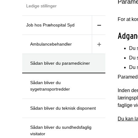
Parame
Ledige stillinger
For at ko
Job hos Præhospital Syd
Adgan
Ambulancebehandler
Du 
Du 
Sådan bliver du paramediciner
Du s
Paramedi
Sådan bliver du
sygetransportredder
Inden den
læringspl
faglige v
Sådan bliver du teknisk disponent
Du kan l
Sådan bliver du sundhedsfaglig
visitator