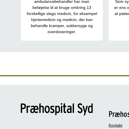
ambulancebehandler har man
Som syg
beføjelse til at bruge omkring 13
er ens v
forskellige slags medicin, for eksempel
at patie
hjertemedicin og medicin, der kan
behandle kramper, sukkersyge og
overdoseringer.
Præhos
Kontakt