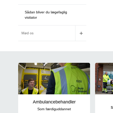
Sådan bliver du lægefaglig
visitator
Mød os
Job som ambulancepersonale
Ambulancebehandler
s
Som færdiguddannet