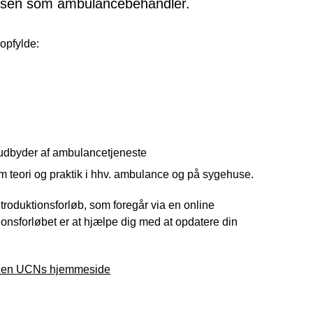
elsen som ambulancebehandler.
 opfylde:
g udbyder af ambulancetjeneste
teori og praktik i hhv. ambulance og på sygehuse.
introduktionsforløb, som foregår via en online
ionsforløbet er at hjælpe dig med at opdatere din
olen UCNs hjemmeside