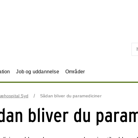
Skip til primært indhold
ation
Job og uddannelse
Områder
ræhospital Syd
Sådan bliver du paramediciner
dan bliver du para