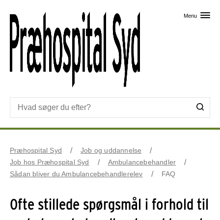
Skip til primært indhold
Menu
Præhospital Syd
Job og uddannelse
Job hos Præhospital Syd
Ambulancebehandler
Sådan bliver du Ambulancebehandlerelev
FAQ
Ofte stillede spørgsmål i forhold til