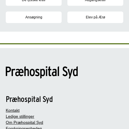
På baggrund af de indkomne ansøgninger vil vi indkalde de bedst e
Adgangskrav til ambulancebeh
Ansøgning
Elev på Ærø
Sådan søger du ind som ambulancebehandlerelev
Som ambulancebehandlerelev hos
Præhospital Syd
Kontakt
Ledige stillinger
Om Præhospital Syd
Forskningsenheden