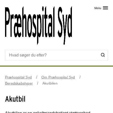
Skip til primært indhold
Menu
Præhospital Syd
Om Præhospital Syd
Beredskabstyper
Akutbilen
Akutbil