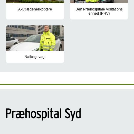
Akutlægehelikoptere
Den Præhospitale Visitations
enhed (PHV)
Akutlægehelikopterne skal sikre hurtig lægehjælp til syge eller ti
Formålet med PHV-enheden er at 
Natlægevagt
Sygebesøg visiteres af visitationslægerne. Disponeringen og sty