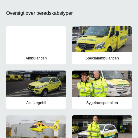
Oversigt over beredskabstyper
Ambulancen
Specialambulancen
Hvad er en "almindelig" ambulance?
Hvad er en specialambulance?
Akutlægebil
Sygetransportbilen
Hvad er en akutlægebil?
Hvordan benyttes en sygetransp