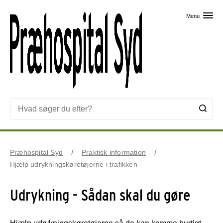
Skip til primært indhold
Menu
Præhospital Syd
Praktisk information
Hjælp udrykningskøretøjerne i trafikken
Udrykning - Sådan skal du gøre