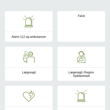
Akuthjælp
Falck
Falck Danmark A/S står for amb
Alarm 112 og ambulancer
Ring 112, hvis der er sket en alvorlig ulykke, eller hvis du har br
Lægevagt
Lægevagt i Region
Syddanmark
Når du kommer til skade uden for din egen læges åbningstid, k
Lægevagten træder til, når du b