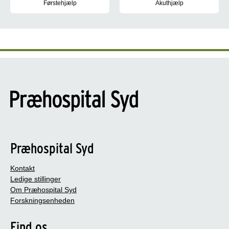
Førstehjælp
Akuthjælp
Find information om 112, se videoer med instruks i forhold til før
Har du brug for akuthjælp i fo
Præhospital Syd
Kontakt
Ledige stillinger
Om Præhospital Syd
Forskningsenheden
Find os